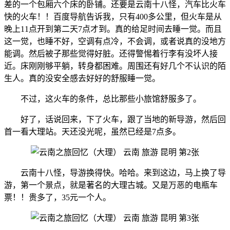
差的一个包厢六个床的卧铺。还要是云南十八怪，汽车比火车
快的火车！！百度导航告诉我，只有400多公里，但火车是从
晚上11点开到第二天7点才到。真的给足时间去睡一觉。而且
这一觉，也睡不好，空调有点冷，不会调，或者说真的没地方
能调。然后被子那些觉得好脏。还得警惕着行李有没坏人接
近。床刚刚够平躺，转身都困难。周围还有好几个不认识的陌
生人。真的没安全感去好好的舒服睡一觉。
不过，这火车的条件，总比那些小旅馆舒服多了。
好了，话说回来，下了火车，跟了当地的新导游，然后回
首一看大理站。天还没光呢，虽然已经是7点多。
云南十八怪，导游换得快。哈哈。来到这边，马上换了导
游，第一个景点，就是著名的大理古城。又是万恶的电瓶车
票！！贵多了，35元一个人。