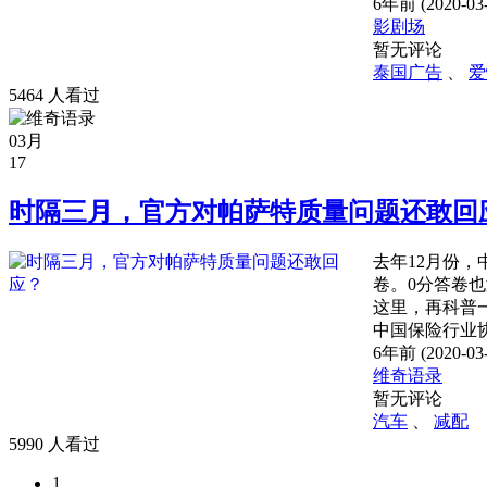
6年前 (2020-03-
影剧场
暂无评论
泰国广告
、
爱
5464 人看过
03月
17
时隔三月，官方对帕萨特质量问题还敢回
去年12月份
卷。0分答卷也没
这里，再科普一下
中国保险行业协
6年前 (2020-03-
维奇语录
暂无评论
汽车
、
减配
5990 人看过
1