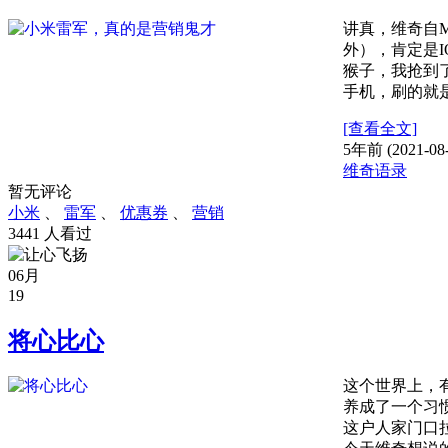
讲真，维奇自
外），肯定是I
猴子，我抢到
手机，刷的就是
[查看全文]
5年前 (2021-08-
维奇语录
暂无评论
小米
、
雷军
、
优惠券
、
营销
3441 人看过
06月
19
将心比心
这个世界上，
养成了一个习
这户人家门口