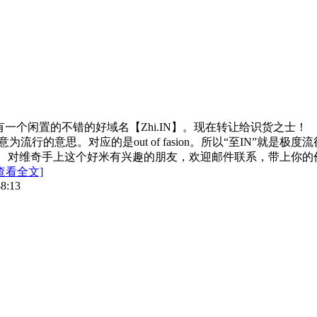
闲置的不错的好域名【Zhi.IN】。现在转让给识货之士！ 【Z
ion，意为流行的意思。对应的是out of fasion。所以“至
维奇手上这个好米有兴趣的朋友，欢迎邮件联系，带上你的价钱！维
查看全文]
48:13