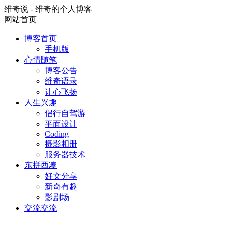
维奇说 - 维奇的个人博客
网站首页
博客首页
手机版
心情随笔
博客公告
维奇语录
让心飞扬
人生兴趣
侣行自驾游
平面设计
Coding
摄影相册
服务器技术
东拼西凑
好文分享
新奇有趣
影剧场
交流交流