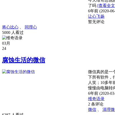
今天维奇想说
了吗
[查看全文
6年前 (2020-06-
让心飞扬
暂无评论
将心比心
、
同理心
5000 人看过
03月
24
腐蚀生活的微信
微信真的是一
下所有软件，
人笑；10多
慢慢由电脑转
6年前 (2020-03-
维奇语录
2 条评论
微信
、
清理微
6287 人看过