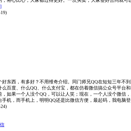
的，将心比心，大家都过得更好。一次买卖，大家签好合同就可
]
19)
个好东西，有多好？不用维奇介绍。同门师兄QQ在短短三年不到
什么百度、什么QQ、什么支付宝，都在仿着微信搞公众号平台和
年前，如果一个人没个QQ，可以让人笑；现在，一个人没个微
向手机，而手机上，明明QQ还是比微信方便，最起码，我电脑登
24)
信