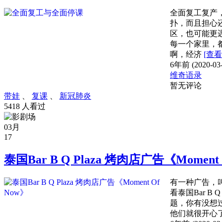
全面复工复产
扑，而且担心
区，也可能更
每一个家里，
啊，经济
[查看
6年前 (2020-03-
维奇语录
暂无评论
带娃
、
复课
、
新冠肺炎
5418 人看过
03月
17
泰国Bar B Q Plaza 烤肉店广告《Moment 
有一种广告，
看泰国Bar B
题，你有没想
他们就很开心