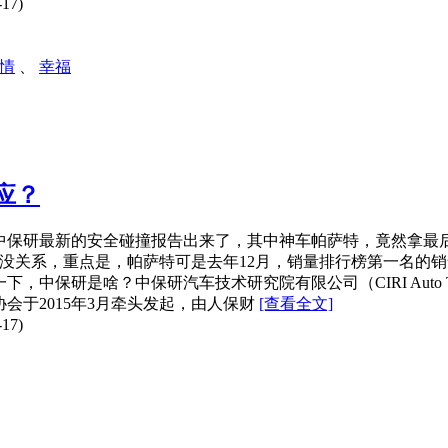
17)
情
、
幸福
应？
，中保研最新的安全碰撞报告出来了，其中神车帕萨特，竟然拿最
关系，重点是，帕萨特可是去年12月，销量排行榜第一名的销售担当。请看中
，中保研是啥？中保研汽车技术研究院有限公司（CIRI Auto Techno
会于2015年3月牵头发起，由人保财
[查看全文]
17)