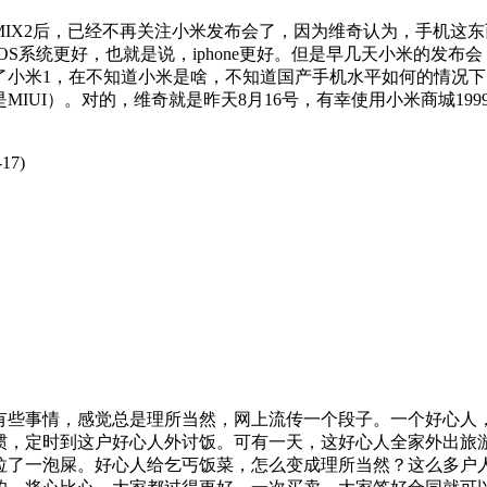
MIX2后，已经不再关注小米发布会了，因为维奇认为，手机这
OS系统更好，也就是说，iphone更好。但是早几天小米的发
了小米1，在不知道小米是啥，不知道国产手机水平如何的情况下，
MIUI）。对的，维奇就是昨天8月16号，有幸使用小米商城19
17)
有些事情，感觉总是理所当然，网上流传一个段子。一个好心人
惯，定时到这户好心人外讨饭。可有一天，这好心人全家外出旅
拉了一泡屎。好心人给乞丐饭菜，怎么变成理所当然？这么多户