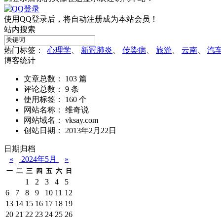
使用QQ登录后，将自动注册成为本站会员！
站内搜索
热门标签：
心理学
、
新冠肺炎
、
传染病
、
旅游
、
云南
、
汽
博客统计
文章总数： 103 篇
评论总数： 9 条
使用标签： 160 个
网站名称： 维奇说
网站域名： vksay.com
创站日期： 2013年2月22日
日期归档
«
2024年5月
»
一
二
三
四
五
六
日
1
2
3
4
5
6
7
8
9
10
11
12
13
14
15
16
17
18
19
20
21
22
23
24
25
26