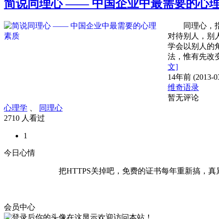
简说同理心 —— 中国企业中最需要的心
同理心，指的
对待别人，别
学会以别人的
法，惟有先改
文]
14年前 (2013-03
维奇语录
暂无评论
心理学
、
同理心
2710 人看过
1
今日心情
把HTTPS关掉吧，免费的证书每年重新搞，真
会员中心
欢迎访问本站！