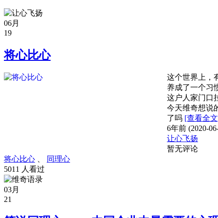
06月
19
将心比心
这个世界上，
养成了一个习
这户人家门口
今天维奇想说
了吗
[查看全文
6年前 (2020-06-
让心飞扬
暂无评论
将心比心
、
同理心
5011 人看过
03月
21