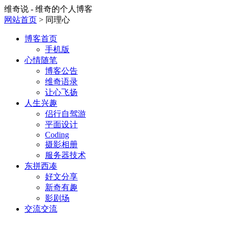
维奇说 - 维奇的个人博客
网站首页
> 同理心
博客首页
手机版
心情随笔
博客公告
维奇语录
让心飞扬
人生兴趣
侣行自驾游
平面设计
Coding
摄影相册
服务器技术
东拼西凑
好文分享
新奇有趣
影剧场
交流交流