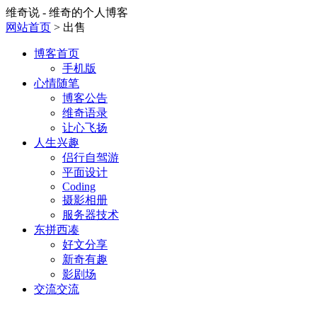
维奇说 - 维奇的个人博客
网站首页
> 出售
博客首页
手机版
心情随笔
博客公告
维奇语录
让心飞扬
人生兴趣
侣行自驾游
平面设计
Coding
摄影相册
服务器技术
东拼西凑
好文分享
新奇有趣
影剧场
交流交流