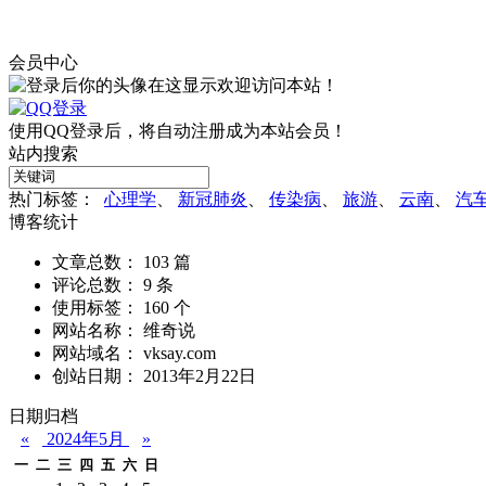
会员中心
欢迎访问本站！
使用QQ登录后，将自动注册成为本站会员！
站内搜索
热门标签：
心理学
、
新冠肺炎
、
传染病
、
旅游
、
云南
、
汽
博客统计
文章总数： 103 篇
评论总数： 9 条
使用标签： 160 个
网站名称： 维奇说
网站域名： vksay.com
创站日期： 2013年2月22日
日期归档
«
2024年5月
»
一
二
三
四
五
六
日