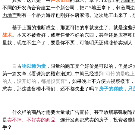
其实，这只是一种
声东击西
的战术。
拿
下71
5地王的
崇峰房
不同的开发商合资建立一个新公司，把715地王拿下，刺激周
力地产
则有一个格力海岸也刚好在唐家湾。这次地王出来了，
基于上面的推断成立，那更可怕的事就
发生了。
就是这些
战术
。本来不被看好，或者售量不好的东西，甚至还是库存积压
量款，现在不生产了，要是你不买，可能明天还得涨价卖别人
自古
物以稀为贵
，限量的跑车卖个好价是可以
的，但
是烂
第一篇文章
《看珠海的楼市泡沫》
中就已经提到
“
可怜的是晚上
的人，没开灯的，都是投资客”
，如果晚上不方便去视察楼市，
愁卖，那这些售楼小哥们，还不都失业了吗？
房子的稀缺，只
什么样的商品才需要大量做广告宣传、甚至放
烟幕
弹制造
是
卖不掉、不好卖的商品
。
连开发商都愁卖的房子，投资者能
手？