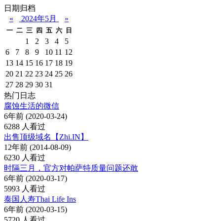
日期归档
«
2024年5月
»
一
二
三
四
五
六
日
1
2
3
4
5
6
7
8
9
10
11
12
13
14
15
16
17
18
19
20
21
22
23
24
25
26
27
28
29
30
31
热门日志
腐蚀生活的微信
6年前 (2020-03-24)
6288 人看过
出售顶级域名【Zhi.IN】
12年前 (2014-08-09)
6230 人看过
时隔三月，官方对帕萨特质量问题还敢
6年前 (2020-03-17)
5993 人看过
泰国人寿Thai Life Ins
6年前 (2020-03-15)
5720 人看过