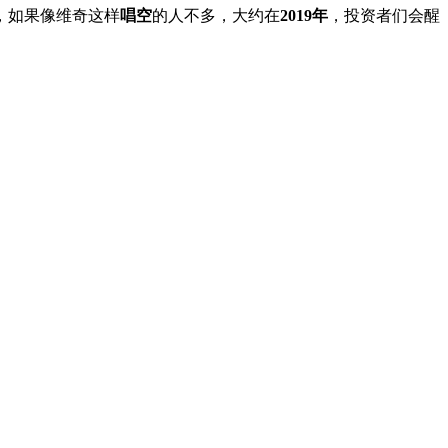
，如果像维奇这样
唱空
的人不多，大约在
2019年
，投资者们会醒