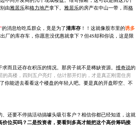
边不同开发商的几个现成楼盘。维奇
推断
，这可以是由这几个
分别由
雅居乐
和
格力地产
拿下。
雅居乐
的房产在中山一带，而
格
”
的消息给吃瓜群众，竟是为了
清库存
！！这就像股市里的
诱多
月出厂的库存车，你愿意没优惠就拿下？但4S却和你说，这是限
于求而且还存在积压的情况。那房子就不是稀缺资源。
维奇说
的
0层的高楼，四到五户亮灯，估计那开灯的，才是真正刚需住房
了你能进去看看这个楼盘的年轻人吧。要是真的开盘即空、不
的、还要不停搞活动搞噱头吸引客户？相信你都已经知道，这就
高价位买吗？二是投资者，要看到多高才能把这个高价筹码接