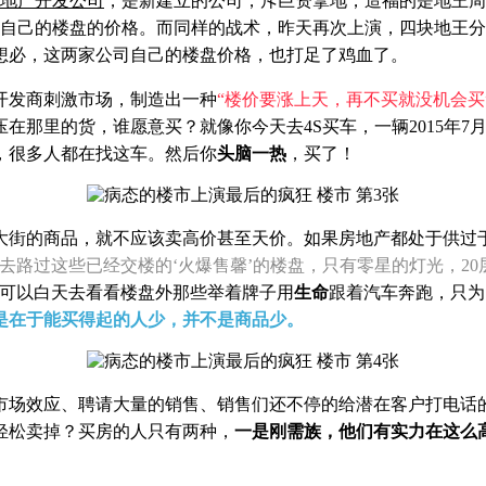
地产开发公司
，是新建立的公司，斥巨资拿地，造福的是地王周
边自己的楼盘的价格。而同样的战术，昨天再次上演，四块地王
想必，这两家公司自己的楼盘价格，也打足了鸡血了。
开发商刺激市场，制造出一种
“楼价要涨上天，再不买就没机会买
在那里的货，谁愿意买？就像你今天去4S买车，一辆2015年7
，很多人都在找这车。然后你
头脑一热
，买了！
大街的商品，就不应该卖高价甚至天价。如果房地产都处于供过
去路过这些已经交楼的‘火爆售馨’的楼盘，只有零星的灯光，2
可以白天去看看楼盘外那些举着牌子用
生命
跟着汽车奔跑，只为
是在于能买得起的人少，并不是商品少。
市场效应、聘请大量的销售、销售们还不停的给潜在客户打电话
轻松卖掉？买房的人只有两种，
一是刚需族，他们有实力在这么