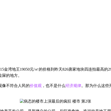
15金湾地王19
050
元/㎡
的价格到昨天826唐家地块四连拍最高的29
拉屎的地方。
现像不符合人民的
价值观
，也不是什么
经济规律
。那为什么这些