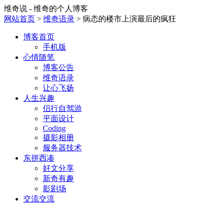
维奇说 - 维奇的个人博客
网站首页
>
维奇语录
> 病态的楼市上演最后的疯狂
博客首页
手机版
心情随笔
博客公告
维奇语录
让心飞扬
人生兴趣
侣行自驾游
平面设计
Coding
摄影相册
服务器技术
东拼西凑
好文分享
新奇有趣
影剧场
交流交流