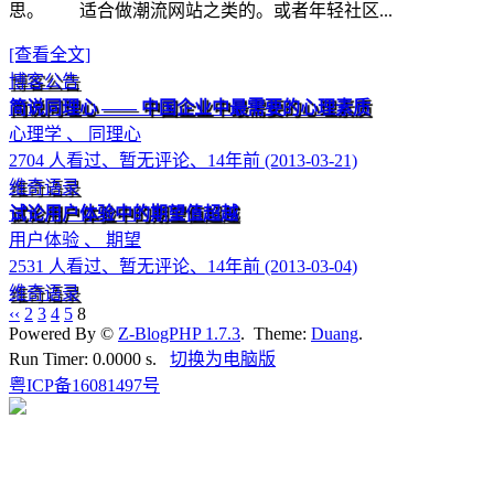
思。 适合做潮流网站之类的。或者年轻社区...
[查看全文]
博客公告
简说同理心 —— 中国企业中最需要的心理素质
心理学 、 同理心
2704 人看过、暂无评论、14年前 (2013-03-21)
维奇语录
试论用户体验中的期望值超越
用户体验 、 期望
2531 人看过、暂无评论、14年前 (2013-03-04)
维奇语录
‹‹
2
3
4
5
8
Powered By ©
Z-BlogPHP 1.7.3
. Theme:
Duang
.
Run Timer: 0.0000 s.
切换为电脑版
粤ICP备16081497号