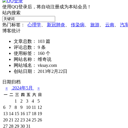
使用QQ登录后，将自动注册成为本站会员！
站内搜索
热门标签：
心理学
、
新冠肺炎
、
传染病
、
旅游
、
云南
、
汽
博客统计
文章总数： 103 篇
评论总数： 9 条
使用标签： 160 个
网站名称： 维奇说
网站域名： vksay.com
创站日期： 2013年2月22日
日期归档
«
2024年5月
»
一
二
三
四
五
六
日
1
2
3
4
5
6
7
8
9
10
11
12
13
14
15
16
17
18
19
20
21
22
23
24
25
26
27
28
29
30
31