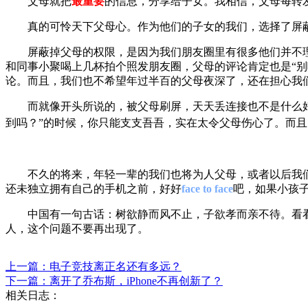
父母就把
最重要
的信息，分享给子女。
我相信，
父母每转
真的可怜天下父母心。作为他们的子
女的我们，选择了屏
屏蔽掉父母的权限，是因为我们朋友圈里有很多他们并不
和同事小聚喝上几杯拍个照发朋友圈，父母的评论肯定也是“别喝
论。而且，我们也不希望年过半百的父母夜深了，还在担心我
而就像开头所说的，被父母刷屏，天天丢连
接也不是什么
到吗？”的时候，你只能支支吾吾，实在太令父母伤心了。而
不久的将来，年轻一辈的我们也将为人父母，或者以后我
还未独立拥有自己的手机之前，好好
face to face
吧，如果小孩
中国有一句古话：树欲静而风不止，子欲孝而亲不待。看
人，这个问题不要再出现了。
上一篇：电子竞技离正名还有多远？
下一篇：离开了乔布斯，iPhone不再创新了？
相关日志：