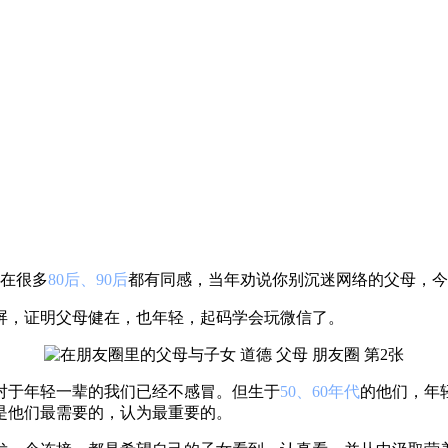
在很多
80后、90后
都有同感，当年劝说你
别沉迷网络的父母，今
屏，证明父母健在，也
年轻，起码学会玩微信了。
对
于年轻一
辈的我们已经不感冒。但生于
50、60年代
的他们，年
是他们最需要的，认为最重要的。