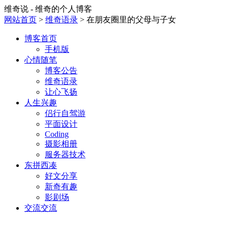
维奇说 - 维奇的个人博客
网站首页
>
维奇语录
> 在朋友圈里的父母与子女
博客首页
手机版
心情随笔
博客公告
维奇语录
让心飞扬
人生兴趣
侣行自驾游
平面设计
Coding
摄影相册
服务器技术
东拼西凑
好文分享
新奇有趣
影剧场
交流交流